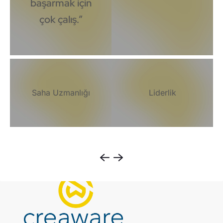
başarmak için
çok çalış.”
Saha Uzmanlığı
Liderlik